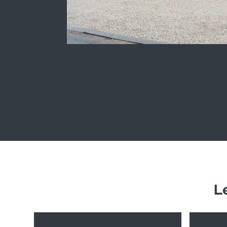
Maison témo
L