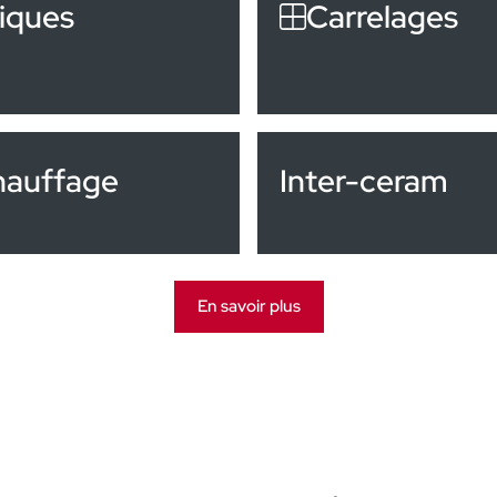
iques
Carrelages
hauffage
Inter-ceram
En savoir plus