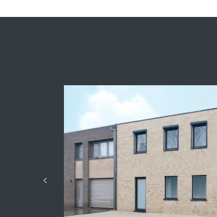
Gros œuvre
fermé
Fermer la modal
Simulation de crédit
Surface totale
Modèle
Prix au m²
Sans carport
Avec carport
Prix:
18 036 800,00 €
Acompte disponible
Nombre d'années