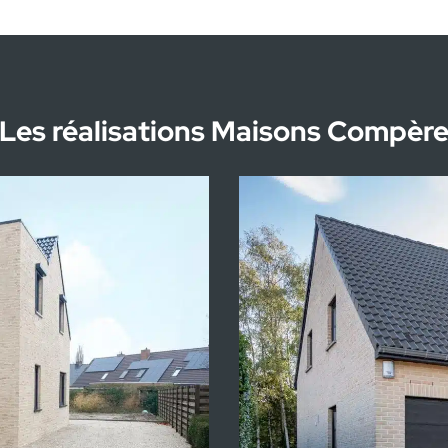
137.627€ htva
142 m²
Les réalisations Maisons Compèr
1.354€ htva