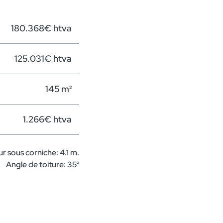
180.368€ htva
125.031€ htva
145 m²
1.266€ htva
r sous corniche: 4.1 m.
Angle de toiture: 35°