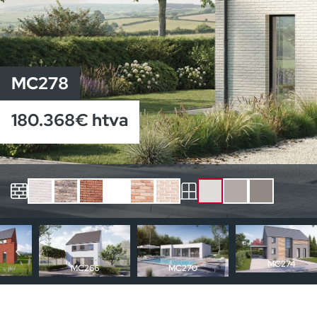
MC278
180.368€ htva
Nos autres maisons
MC274
2
MC266
MC270