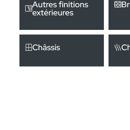
Autres finitions
Br
extérieures
Châssis
C