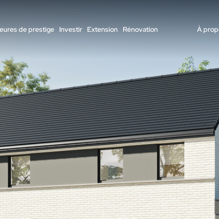
ures de prestige
Investir
Extension
Rénovation
À prop