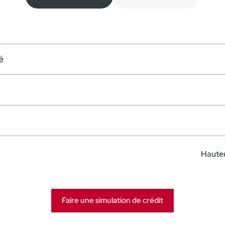
é
Hauteu
192.964€ htva
Faire une simulation de crédit