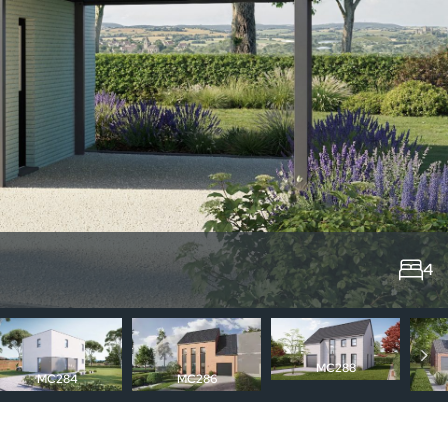
4
MC288
MC284
MC286