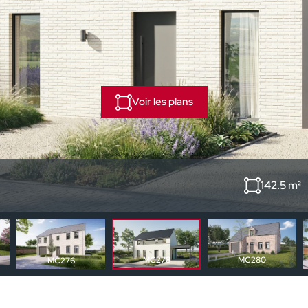
Voir les plans
142.5 m²
MC280
MC278
MC276