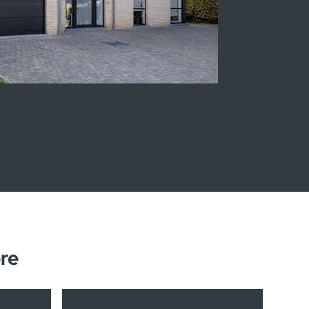
Maison témoin Heure-le-Romain
re