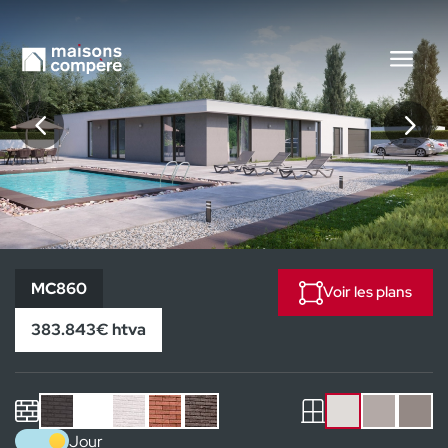
MC860
MC860
Voir les plans
383.843€ htva
Jour