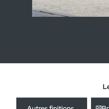
Maison témoin 
L
Autres finitions
Br