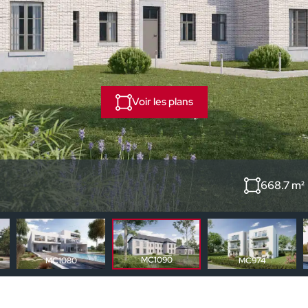
Voir les plans
668.7 m²
MC1090
MC1080
MC974