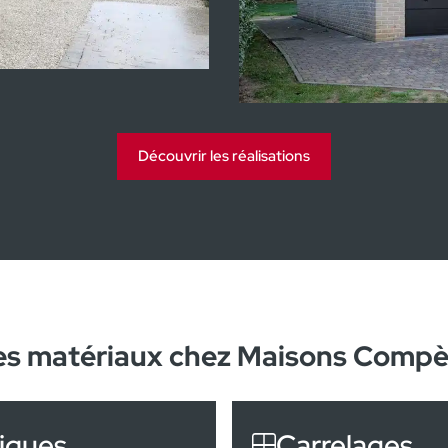
Ma
Lummen
Découvrir les réalisations
es matériaux chez Maisons Compè
iques
Carrelages