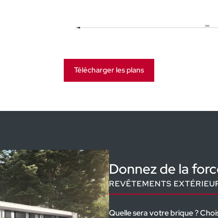
Télécharger les plans
isez votre maison dans les moindres dét
Rev
TOI
Les t