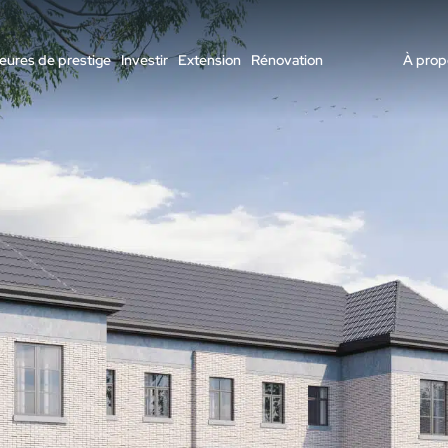
ures de prestige
Investir
Extension
Rénovation
À prop