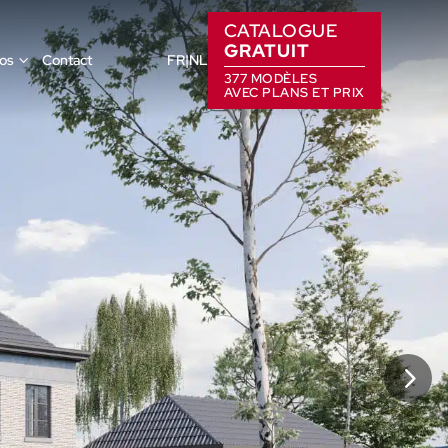
CATALOGUE
GRATUIT
os
Contact
FR
NL
377 MODÈLES
AVEC PLANS ET PRIX