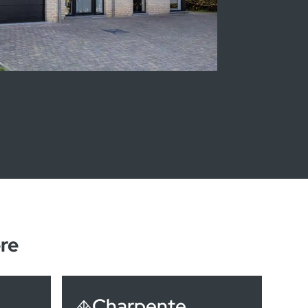
ison témoin Heure-le-Romain
re
Charpente