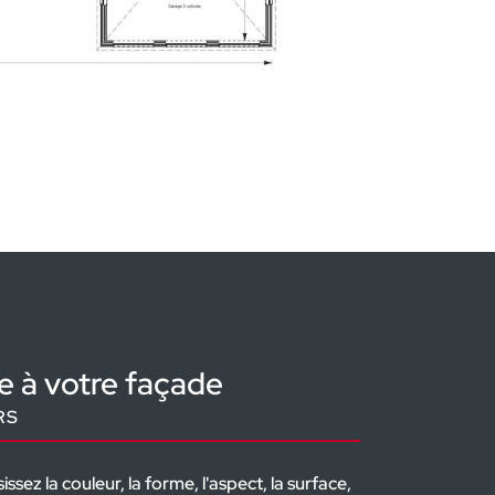
ails
êtez-vous d'originalité
TURE
oits varient au gré des lignes architecturales : de la toiture plate 