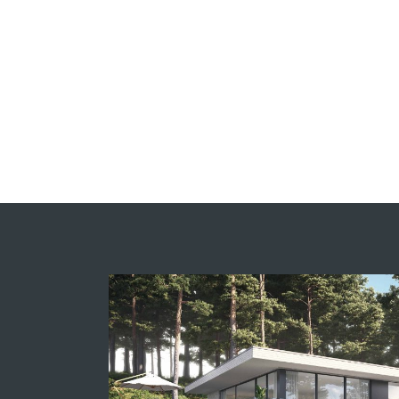
Explorer les options : Personnal
à votre façade
 la couleur, la forme, l'aspect, la surface,