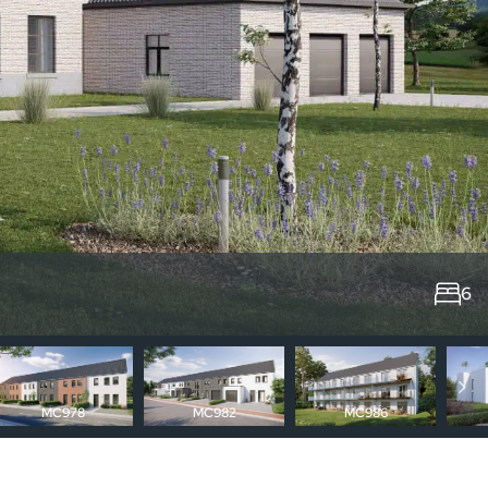
6
MC978
MC982
MC986