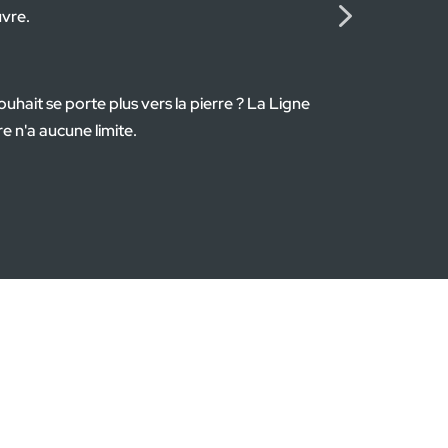
re à pans multiples, de la tuile en béton ou celle en terre cuite, 
'ardoise naturelle.
z votre inspiration dans nos innombrables possibilités !