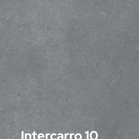
Intercarro 10