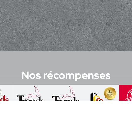
Nos récompenses