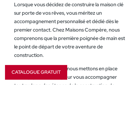
Lorsque vous décidez de construire la maison clé
sur porte de vos rêves, vous méritez un
accompagnement personnalisé et dédié dès le
premier contact. Chez Maisons Compère, nous
comprenons que la première poignée de main est
le point de départ de votre aventure de
construction.
Dès le premier contact, nous mettons en place
CATALOGUE GRATUIT
une équipe dévouée pour vous accompagner
tout au long des étapes de la construction de
votre projet, de A à Z. Vous serez accueilli par
votre gestionnaire, spécialement choisi en
fonction de votre région et de vos besoins. Cette
personne devient votre guide personnel, un
véritable expert qui vous écoute, vous conseille et
vous assiste à chaque étape du processus de la